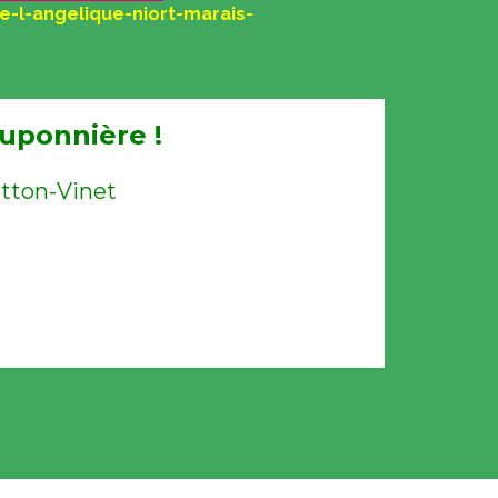
e-l-angelique-niort-marais-
uponnière !
tton-Vinet