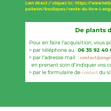
Lien direct / cliquez ici : https://www.
poitevin/boutiques/vente-du-livre-l-ange
De plants 
Pour en faire l'acquisition, vous 
> par téléphone au :
06 35 92 40
contact@ange
> par l'adresse mail :
en prenant soin d'indiquer vos 
contact
> par le formulaire de
du si