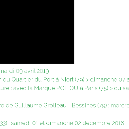
 mardi 09 avril 2019
on du Quartier du Port à Niort (79) > dimanche 07 a
ulture : avec la Marque POITOU à Paris (75) > du 
re de Guillaume Grolleau - Bessines (79) : mercre
(33) : samedi 01 et dimanche 02 décembre 2018