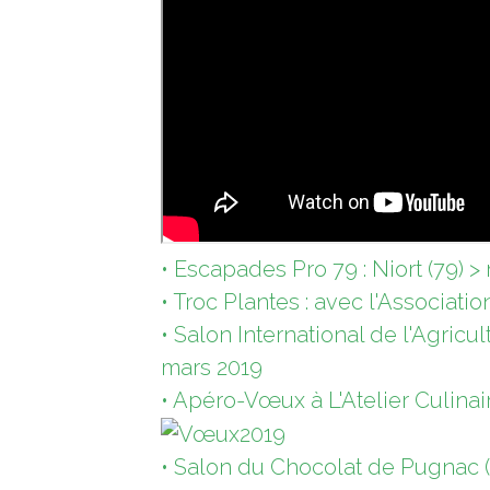
• Escapades Pro 79 : Niort (79) >
• Troc Plantes : avec l'Associati
• Salon International de l'Agric
mars 2019
• Apéro-Vœux à L'Atelier Culinai
• Salon du Chocolat de Pugnac 